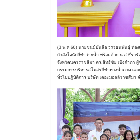
(3 พ.ค 68) นายชนม์บันลือ วรรธนพันธุ์ ท่อ
กำลังใจนักกีฬาว่ายน้ำ พร้อมด้วย น.ส.ธีรา
จังหวัดนครราชสีมา ดร.สิทธิชัย เป้งคำภา 
กรรมการบริหารสโมสรกีฬาทางน้ำภาค และผู้ฝึ
ทั่วไปปฏิบัติการ บริษัท เดอะมอลล์ราชสีมา จ