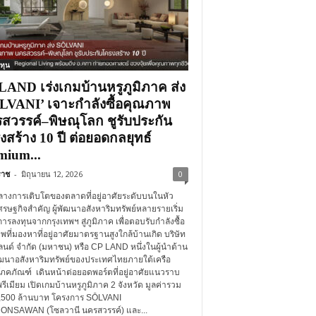
ทุน
LAND เร่งเกมบ้านหรูภูมิภาค ส่ง
LVANI’ เจาะกำลังซื้อคุณภาพ
สวรรค์–พิษณุโลก ชูรับประกัน
งสร้าง 10 ปี ต่อยอดกลยุทธ์
mium...
คราช
-
มิถุนายน 12, 2026
0
ลางการเติบโตของตลาดที่อยู่อาศัยระดับบนในหัว
ศรษฐกิจสำคัญ ผู้พัฒนาอสังหาริมทรัพย์หลายรายเริ่ม
รลงทุนจากกรุงเทพฯ สู่ภูมิภาค เพื่อตอบรับกำลังซื้อ
ที่มองหาที่อยู่อาศัยมาตรฐานสูงใกล้บ้านเกิด บริษัท
แลนด์ จำกัด (มหาชน) หรือ CP LAND หนึ่งในผู้นำด้าน
ฒนาอสังหาริมทรัพย์ของประเทศไทยภายใต้เครือ
โภคภัณฑ์ เดินหน้าต่อยอดพอร์ตที่อยู่อาศัยแนวราบ
รีเมียม เปิดเกมบ้านหรูภูมิภาค 2 จังหวัด มูลค่ารวม
2,500 ล้านบาท โครงการ SŌLVANI
NSAWAN (โซลวานี นครสวรรค์) และ...