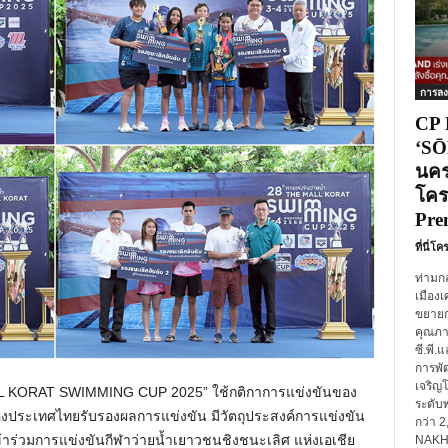
การลง
CP 
‘SŌ
นคร
โคร
Pre
ที่นี่โ
ท่ามก
เมืองเ
ขยายกา
คุณภาพ
ซี.พี.
การพั
เจริญ
LL KORAT SWIMMING CUP 2025” ใช้กติกาการแข่งขันของ
ระดับพ
่งประเทศไทยรับรองผลการแข่งขัน มีวัตถุประสงค์การแข่งขัน
กว่า 
ำเข้าร่วมการแข่งขันกีฬาว่ายน้ำเยาวชนชิงชนะเลิศ แห่งเอเชีย
NAKHO