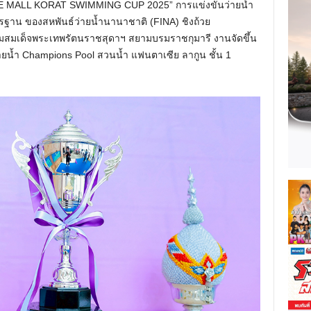
h THE MALL KORAT SWIMMING CUP 2025” การแข่งขันว่ายน้ำ
าน ของสหพันธ์ว่ายน้ำนานาชาติ (FINA) ชิงถ้วย
สมเด็จพระเทพรัตนราชสุดาฯ สยามบรมราชกุมารี งานจัดขึ้น
ยน้ำ Champions Pool สวนน้ำ แฟนตาเซีย ลากูน ชั้น 1