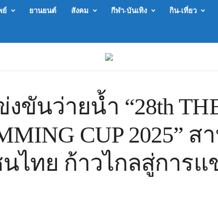
พย์
ยานยนต์
สังคม
กีฬา-บันเทิง
กิน-เที่ยว
่งขันว่ายน้ำ “28th T
MING CUP 2025” สา
นไทย ก้าวไกลสู่การแข