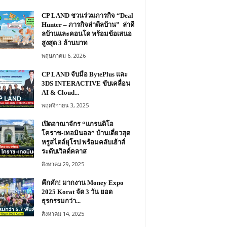
CP LAND ชวนร่วมภารกิจ “Deal
Hunter – ภารกิจล่าดีลบ้าน” ล่าดี
ลบ้านและคอนโด พร้อมข้อเสนอ
สูงสุด 3 ล้านบาท
พฤษภาคม 6, 2026
CP LAND จับมือ BytePlus และ
3DS INTERACTIVE ขับเคลื่อน
AI & Cloud...
พฤศจิกายน 3, 2025
เปิดอาณาจักร “แกรนดิโอ
โคราช-เทอมินอล” บ้านเดี่ยวสุด
หรูสไตล์ยุโรป พร้อมคลับเฮ้าส์
ระดับเวิลด์คลาส
สิงหาคม 29, 2025
คึกคัก! มากงาน Money Expo
2025 Korat จัด 3 วัน ยอด
ธุรกรรมกว่า...
สิงหาคม 14, 2025