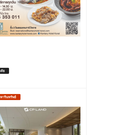
าลัย
งหาริมทรัพย์