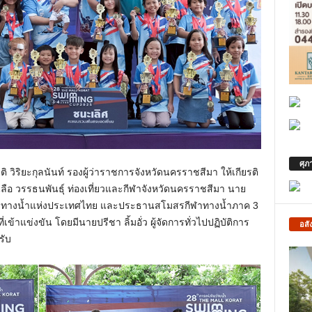
ศุภ
ิ วิริยะกุลนันท์ รองผู้ว่าราชการจังหวัดนครราชสีมา ให้เกียรติ
ลือ วรรธนพันธุ์ ท่องเที่ยวและกีฬาจังหวัดนครราชสีมา นาย
ฬาทางน้ำแห่งประเทศไทย และประธานสโมสรกีฬาทางน้ำภาค 3
้าแข่งขัน โดยมีนายปรีชา ลิ้มอั่ว ผู้จัดการทั่วไปปฏิบัติการ
อสั
รับ