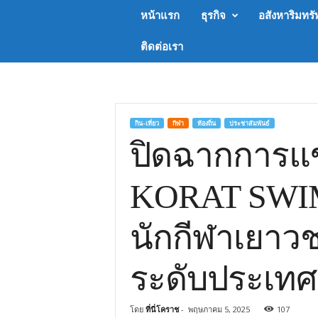
Koratway
หน้าแรก
ธุรกิจ
อสังหาริมทรั
by
นสพ.โคราช
ติดต่อเรา
การ
ค้า
กิน-เที่ยว
กีฬา
ท้องถิ่น
ประชาสัมพันธ์
ปิดฉากการแข
KORAT SWIM
นักกีฬาเยาวช
ระดับประเทศ
โดย
ที่นี่โคราช
-
พฤษภาคม 5, 2025
107