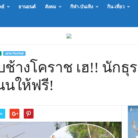
พย์
ยานยนต์
สังคม
กีฬา-บันเทิง
กิน-เที่ยว
อสังหาริมทรัพย์
บช้างโคราช เฮ!! นักธุ
นนให้ฟรี!
er