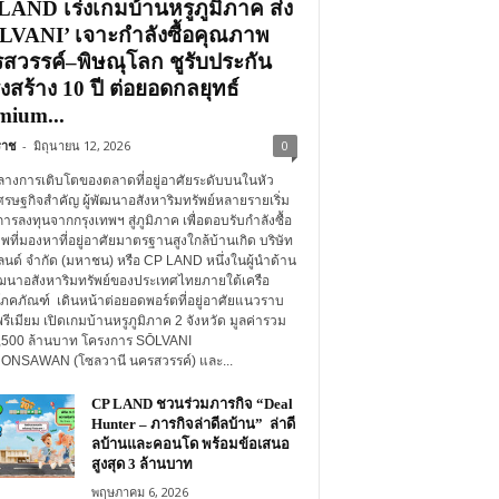
LAND เร่งเกมบ้านหรูภูมิภาค ส่ง
LVANI’ เจาะกำลังซื้อคุณภาพ
สวรรค์–พิษณุโลก ชูรับประกัน
งสร้าง 10 ปี ต่อยอดกลยุทธ์
mium...
คราช
-
มิถุนายน 12, 2026
0
ลางการเติบโตของตลาดที่อยู่อาศัยระดับบนในหัว
ศรษฐกิจสำคัญ ผู้พัฒนาอสังหาริมทรัพย์หลายรายเริ่ม
รลงทุนจากกรุงเทพฯ สู่ภูมิภาค เพื่อตอบรับกำลังซื้อ
ที่มองหาที่อยู่อาศัยมาตรฐานสูงใกล้บ้านเกิด บริษัท
แลนด์ จำกัด (มหาชน) หรือ CP LAND หนึ่งในผู้นำด้าน
ฒนาอสังหาริมทรัพย์ของประเทศไทยภายใต้เครือ
โภคภัณฑ์ เดินหน้าต่อยอดพอร์ตที่อยู่อาศัยแนวราบ
รีเมียม เปิดเกมบ้านหรูภูมิภาค 2 จังหวัด มูลค่ารวม
2,500 ล้านบาท โครงการ SŌLVANI
NSAWAN (โซลวานี นครสวรรค์) และ...
CP LAND ชวนร่วมภารกิจ “Deal
Hunter – ภารกิจล่าดีลบ้าน” ล่าดี
ลบ้านและคอนโด พร้อมข้อเสนอ
สูงสุด 3 ล้านบาท
พฤษภาคม 6, 2026