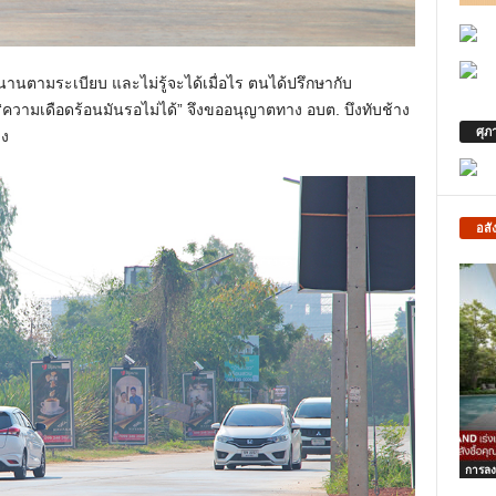
นตามระเบียบ และไม่รู้จะได้เมื่อไร ตนได้ปรึกษากับ
ความเดือดร้อนมันรอไม่ได้” จึงขออนุญาตทาง อบต. บึงทับช้าง
ศุภ
าง
อสั
การลง