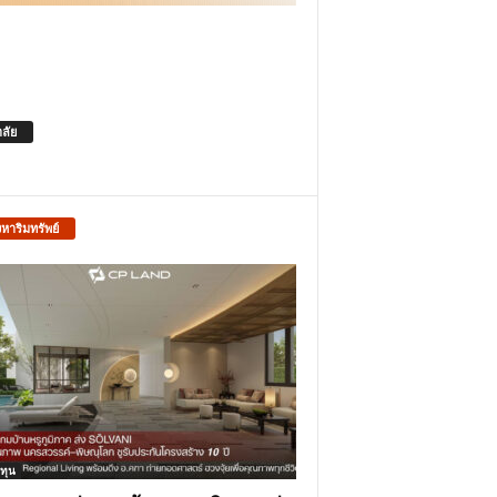
าลัย
งหาริมทรัพย์
ทุน