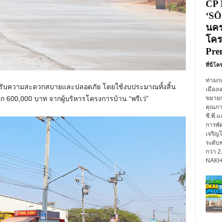
CP 
‘SŌ
นคร
โคร
Pre
ที่นี่โ
ท่ามก
ด้รับความสะดวกสบายและปลอดภัย โดยใช้งบประมาณทั้งสิ้น
เมืองเ
ีก 600,000 บาท จากผู้บริหารโครงการบ้าน “พรีเว่”
ขยายกา
คุณภาพ
ซี.พี.
การพั
เจริญ
ระดับพ
กว่า 
NAKHO