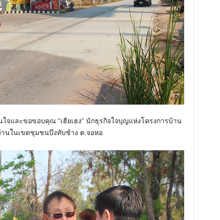
ันใจและขอขอบคุณ “เฮียเฮง” นักธุรกิจใจบุญแห่งโครงการบ้าน
วบ้านในเขตชุมชนบึงทับช้าง ต.จอหอ