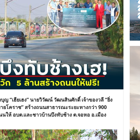
ุญ “เฮียเฮง” นายวิวัฒน์ วัฒนสินศักดิ์ เจ้าของวลี “ยิ่ง
ยู่สบายโคราช” สร้างถนนสาธารณะระยะทางกว่า 900
นนให้ อบต.และชาวบ้านบึงทับช้าง ต.จอหอ อ.เมือง