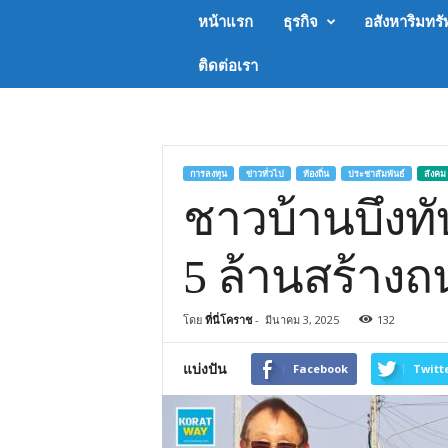
Koratway
หน้าแรก
ธุรกิจ
อสังหาริมทรั
by
นสพ.โคราช
ติดต่อเรา
การ
ค้า
การลงทุน
ข่าวทั่วไป
ท้องถิ่น
ประชาสัมพันธ์
สังคม
ชาวบ้านบึงทั
5 ล้านสร้างถ
โดย
ที่นี่โคราช
-
มีนาคม 3, 2025
132
แบ่งปัน
Facebook
Twitt