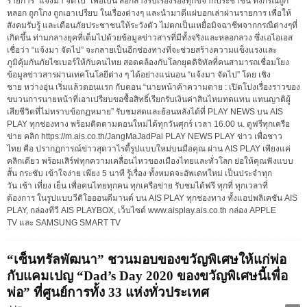
รายการ “แจ้งมา จัดไป” เพื่อเป็น สื่อกลางรับเรื่องร้องทุกข์จากประชาชน ทั้งกรณีถูก
หลอก ถูกโกง ถูกเอาเปรียบ ในเรื่องต่างๆ และนำมาตีแผ่บอกเล่าผ่านรายการ เพื่อให้
สังคมรับรู้ และเตือนภัยประชาชนให้ระวังตัว ไม่ตกเป็นเหยื่อมิจฉาชีพจากกรณีต่างๆที่
เกิดขึ้น ท่ามกลางยุคที่เต็มไปด้วยข้อมูลข่าวสารที่มีทั้งจริงและหลอกลวง ซึ่งเอไอเอส
เชื่อว่า “แจ้งมา จัดไป” จะกลายเป็นอีกช่องทางที่จะช่วยสร้างความแข็งแรงและ
ภูมิคุ้มกันภัยไซเบอร์ให้กับคนไทย สอดคล้องกับโลกยุคดิจิทัลที่คนสามารถเชื่อมโยง
ข้อมูลข่าวสารผ่านเทคโนโลยีต่าง ๆ ได้อย่างแน่นอน “แจ้งมา จัดไป” โดย เชิง
ชาย หว่างอุ่น เริ่มแล้วตอนแรก กับตอน “นายหน้าค้าความตาย : เปิดโปงเรื่องราวของ
ขบวนการนายหน้าที่เอาเปรียบขอซื้อสิทธิ์เรียกรับเงินค่าสินไหมทดแทน แทนญาติผู้
เสียชีวิตที่ไม่ทราบข้อกฏหมาย” รับชมสดและย้อนหลังได้ที่ PLAY NEWS บน AIS
PLAY ทุกช่องทาง พร้อมติดตามตอนใหม่ได้ทุกวันศุกร์ เวลา 16.00 น. ดูฟรีทุกเครือ
ข่าย คลิก https://m.ais.co.th/JangMaJadPai PLAY NEWS PLAY ข่าว เพื่อชาว
ไทย คือ ปรากฏการณ์ข่าวสุดวาไรตี้รูปแบบใหม่บนมือคุณ ผ่าน AIS PLAY เพียงแค่
คลิกเดียว พร้อมเสิร์ฟทุกความเคลื่อนไหวของเมืองไทยและทั่วโลก ย่อให้คุณฟังแบบ
สั้น กระชับ เข้าใจง่าย เพียง 5 นาที รู้เรื่อง ทั้งหมดจะอัพเดทใหม่ เป็นประจำทุก
วัน เช้า เที่ยง เย็น เพื่อคนไทยทุกคน ทุกเครือข่าย รับชมได้ฟรี ทุกที่ ทุกเวลาที่
ต้องการ ในรูปแบบวีดิโอออนดีมานด์ บน AIS PLAY ทุกช่องทาง ทั้งแอปพลิเคชัน AIS
PLAY, กล่องทีวี AIS PLAYBOX, เว็บไซต์ www.aisplay.ais.co.th กล่อง APPLE
TV และ SAMSUNG SMART TV
“เซ็นทรัลพัฒนา” ชวนมอบของขวัญพิเศษให้แก่พ่อ
กับแคมเปญ “Dad’s Day 2020 ของขวัญพิเศษนี้เพื่อ
พ่อ” ที่ศูนย์การทั้ง 33 แห่งทั่วประเทศ