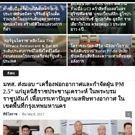
สะเทือนวงการ! AIS ประกาศความ
การจับมือครั้งประวัติศาสตร์! AIS
ร่วมมือ UC3 คว้าสิทธิ์บอลสโมสร
ประกาศพันธมิตร ‘บุรีรัมย์ ยูไนเต็ด
ยุโรปทีมชาย ‘แชมเปี้ยนส์ลีก-ยูโรปา-
ร่วมพลิกโฉมยกระดับอุตสาหกรรม
คอนเฟอเรนซ์-ซูเปอร์คัพ-ยูธลีก’ ราย
ฟุตบอลไทย สร้างมิติใหม่แห่งวงการ
เดียวในไทย ครอบคลุม 3 ประเทศ
กีฬา
ยาว 4 ปี...
‘ฟอร์จูนโคราช’ พลิกโฉม The
Terrace Restaurant & Bar ยก
โคราชสะบัดธงสีรุ้ง! เมืองย่าโมรวม
ระดับประสบการณ์ไลฟ์สไตล์ไดนิ่ง
พลังเดินขบวน ‘Korat Pride 2026’
ก่อนต่อยอดโรงแรมเครือฟอร์จูนทั่ว
ขับเคลื่อนสิทธิและความเท่าเทียมสุด
ประเทศ
อลังการ
สังคม
มทส. ส่งมอบ “เครื่องฟอกอากาศและกำจัดฝุ่น PM
2.5” แก่มูลนิธิราชประชานุเคราะห์ ในพระบรม
ราชูปถัมภ์ เพื่อบรรเทาปัญหามลพิษทางอากาศ ใน
เขตพื้นที่กรุงเทพมหานคร
ที่นี่โคราช
-
มีนาคม 8, 2021
0