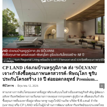
การลงทุน
CP LAND เร่งเกมบ้านหรูภูมิภาค ส่ง ‘SŌLVANI’
เจาะกำลังซื้อคุณภาพนครสวรรค์–พิษณุโลก ชูรับ
ประกันโครงสร้าง 10 ปี ต่อยอดกลยุทธ์ Premium...
ที่นี่โคราช
-
มิถุนายน 12, 2026
0
ท่ามกลางการเติบโตของตลาดที่อยู่อาศัยระดับบนในหัวเมืองเศรษฐกิจสำคัญ ผู้พัฒนา
อสังหาริมทรัพย์หลายรายเริ่มขยายการลงทุนจากกรุงเทพฯ สู่ภูมิภาค เพื่อตอบรับกำลัง
ซื้อคุณภาพที่มองหาที่อยู่อาศัยมาตรฐานสูงใกล้บ้านเกิด บริษัท ซี.พี.แลนด์ จำกัด
(มหาชน) หรือ CP LAND หนึ่งในผู้นำด้านการพัฒนาอสังหาริมทรัพย์ของประเทศไทย