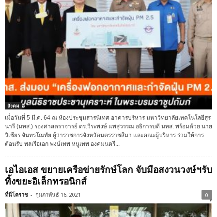
สังคม
เมื่อวันที่ 5 มี.ค. 64 ณ ห้องประชุมสารนิเทศ อาคารบริหาร มหาวิทยาลัยเทคโนโลยีสุร
นารี (มทส.) รองศาสตราจารย์ ดร.วีระพงษ์ แพสุวรรณ อธิการบดี มทส. พร้อมด้วย นาย
วิเชียร จันทรโณทัย ผู้ว่าราชการจังหวัดนครราชสีมา และคณะผู้บริหาร ร่วมให้การ
ต้อนรับ พลเรือเอก พงษ์เทพ หนูเทพ องคมนตรี...
เอไอเอส ขยายเครือข่ายรักษ์โลก จับมือสงวนวงษ์ฯรับ
ทิ้งขยะอิเล็กทรอนิกส์
ที่นี่โคราช
-
กุมภาพันธ์ 16, 2021
0