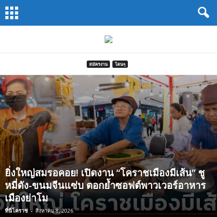
Koratway
by
นสพ.โคราช
การ
ค้า
สมัครงาน
โดนๆ
ยิ่งใหญ่สมรอคอย! เปิดงาน “โคราชเมืองมีเส้น” ชู
หมี่ดัง-ขนมจีนแซ่บ ตอกย้ำซอฟต์พาวเวอร์อาหาร
เมืองย่าโม
ที่นี่โคราช
-
สิงหาคม 8, 2026