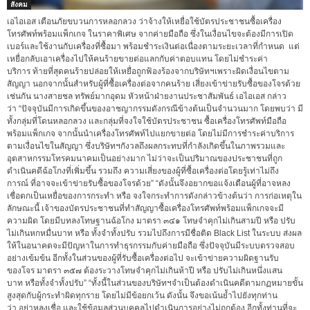
สังคม
เอไอเอส เตือนภัยขบวนการหลอกลวง ว่าจ้างให้เหยื่อใช้บัตรประชาชนซื้อเครื่อง
โทรศัพท์พร้อมแพ็กเกจ ในราคาพิเศษ จากค่ายมือถือ ซึ่งในเงื่อนไขจะต้องมีการเปิด
เบอร์และใช้งานกับเครื่องที่ซื้อมา พร้อมชำระเงินต่อเนื่องตามระยะเวลาที่กำหนด แต่
เหยื่อกลับเอาเครื่องไปให้คนร้ายขายต่อแลกกับค่าตอบแทน โดยไม่ชำระค่า
บริการ ท้ายที่สุดคนร้ายปล่อยให้เหยื่อถูกฟ้องร้องจากบริษัทฯเพราะผิดเงื่อนไขตาม
สัญญา นอกจากนั้นสำหรับผู้ที่ซื้อเครื่องต่อจากคนร้าย เสี่ยงเข้าข่ายรับซื้อของโจรด้วย
เช่นกัน นางสายชล ทรัพย์มากอุดม หัวหน้าฝ่ายงานประชาสัมพันธ์ เอไอเอส กล่าว
ว่า “ปัจจุบันมีการเกิดขึ้นของอาชญากรรมดังกรณีข้างต้นเป็นจำนวนมาก โดยพบว่า มี
ทั้งกลุ่มที่โดนหลอกลวง และกลุ่มที่จงใจใช้บัตรประชาชน ซื้อเครื่องโทรศัพท์มือถือ
พร้อมแพ็กเกจ จากนั้นนำเครื่องโทรศัพท์ไปแยกขายต่อ โดยไม่มีการชำระค่าบริการ
ตามเงื่อนไขในสัญญา ซึ่งบริษัทฯกังวลถึงผลกระทบที่กำลังเกิดขึ้นในภาพรวมและ
อุตสาหกรรมโทรคมนาคมเป็นอย่างมาก ไม่ว่าจะเป็นปริมาณของประชาชนที่ถูก
ดำเนินคดีฉ้อโกงที่เพิ่มขึ้น รวมถึง ความเสี่ยงของผู้ที่ซื้อเครื่องต่อโดยรู้เท่าไม่ถึง
การณ์ ที่อาจจะเข้าข่ายรับซื้อของโจรด้วย” “ดังนั้นจึงอยากขอแจ้งเตือนผู้ที่อาจหลง
เชื่อตกเป็นเหยื่อของการกระทำ หรือ จงใจกระทำการดังกล่าวข้างต้นว่า การก่อเหตุใน
ลักษณะนี้ เจ้าของบัตรประชาชนที่ทำสัญญาซื้อเครื่องโทรศัพท์พร้อมแพ็กเกจจะมี
ความผิด โดยมีบทลงโทษฐานฉ้อโกง มาตรา ๓๔๑ โทษจำคุกไม่เกินสามปี หรือ ปรับ
ไม่เกินหกหมื่นบาท หรือ ทั้งจำทั้งปรับ รวมไปถึงการมีชื่อติด Black List ในระบบ ส่งผล
ให้ในอนาคตจะมีปัญหาในการทำธุรกรรมกับค่ายมือถือ ซึ่งปัจจุบันมีระบบตรวจสอบ
อย่างเข้มข้น อีกทั้งในส่วนของผู้ที่รับซื้อเครื่องต่อไป จะเข้าข่ายความผิดฐานรับ
ของโจร มาตรา ๓๕๗ ต้องระวางโทษจำคุกไม่เกินห้าปี หรือ ปรับไม่เกินหนึ่งแสน
บาท หรือทั้งจำทั้งปรับ” “ทั้งนี้ในส่วนของบริษัทฯจำเป็นต้องดำเนินคดีตามกฏหมายขั้น
สูงสุดกับผู้กระทำผิดทุกราย โดยไม่มีข้อยกเว้น ดังนั้น จึงขอเน้นย้ำไปยังทุกท่าน
ว่า อย่าหลงเชื่อ และใช้ข้อมูลส่วนบุคคลไปดำเนินการอย่างไม่ถูกต้อง อีกทั้งท่านที่จะ