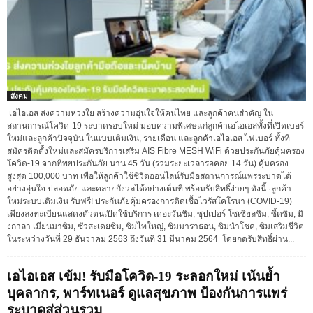
สังคม
เอไอเอส ส่งความห่วงใย สร้างความอุ่นใจให้คนไทย และลูกค้าคนสำคัญ ใน
สถานการณ์โควิด-19 ระบาดรอบใหม่ มอบความพิเศษแก่ลูกค้าเอไอเอสทั้งที่เปิดเบอร์
ใหม่และลูกค้าปัจจุบัน ในแบบเติมเงิน, รายเดือน และลูกค้าเอไอเอส ไฟเบอร์ ทั้งที่
สมัครติดตั้งใหม่และสมัครบริการเสริม AIS Fibre MESH WiFi ด้วยประกันภัยคุ้มครอง
โควิด-19 จากทิพยประกันภัย นาน 45 วัน (รวมระยะเวลารอคอย 14 วัน) คุ้มครอง
สูงสุด 100,000 บาท เพื่อให้ลูกค้าใช้ชีวิตออนไลน์รับมือสถานการณ์แพร่ระบาดได้
อย่างอุ่นใจ ปลอดภัย และคลายกังวลได้อย่างเต็มที่ พร้อมรับสิทธิ์ง่ายๆ ดังนี้ ·ลูกค้า
ใหม่ระบบเติมเงิน รับฟรี! ประกันภัยคุ้มครองการติดเชื้อไวรัสโคโรนา (COVID-19)
เพียงลงทะเบียนแสดงตัวตนเปิดใช้บริการ เดอะวันซิม, ซุปเปอร์ โซเซียลซิม, ซี้ดซิม, มิ
งกาลา เมียนมาซิม, ซัวสะเดยซิม, ซิมไทใหญ่, ซิมมาราธอน, ซิมนำโชค, ซิมเสริมชีวิต
ในระหว่างวันที่ 29 ธันวาคม 2563 ถึงวันที่ 31 มีนาคม 2564 โดยกดรับสิทธิ์ผ่าน...
เอไอเอส เข้ม! รับมือโควิด-19 ระลอกใหม่ เน้นย้ำ
บุคลากร, พาร์ทเนอร์ ดูแลสุขภาพ ป้องกันการแพร่
ระบาดสู่ส่วนรวม