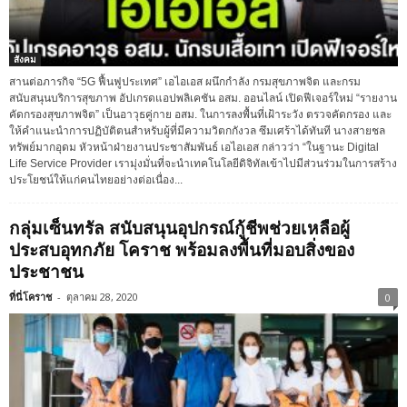
สังคม
สานต่อภารกิจ “5G ฟื้นฟูประเทศ” เอไอเอส ผนึกกำลัง กรมสุขภาพจิต และกรม
สนับสนุนบริการสุขภาพ อัปเกรดแอปพลิเคชัน อสม. ออนไลน์ เปิดฟีเจอร์ใหม่ “รายงาน
คัดกรองสุขภาพจิต” เป็นอาวุธคู่กาย อสม. ในการลงพื้นที่เฝ้าระวัง ตรวจคัดกรอง และ
ให้คำแนะนำการปฏิบัติตนสำหรับผู้ที่มีความวิตกกังวล ซึมเศร้าได้ทันที นางสายชล
ทรัพย์มากอุดม หัวหน้าฝ่ายงานประชาสัมพันธ์ เอไอเอส กล่าวว่า “ในฐานะ Digital
Life Service Provider เรามุ่งมั่นที่จะนำเทคโนโลยีดิจิทัลเข้าไปมีส่วนร่วมในการสร้าง
ประโยชน์ให้แก่คนไทยอย่างต่อเนื่อง...
กลุ่มเซ็นทรัล สนับสนุนอุปกรณ์กู้ชีพช่วยเหลือผู้
ประสบอุทกภัย โคราช พร้อมลงพื้นที่มอบสิ่งของ
ประชาชน
ที่นี่โคราช
-
ตุลาคม 28, 2020
0