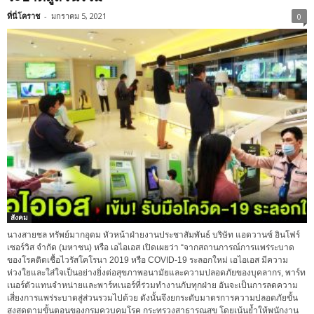
ที่นี่โคราช
-
มกราคม 5, 2021
0
สังคม
นางสายชล ทรัพย์มากอุดม หัวหน้าฝ่ายงานประชาสัมพันธ์ บริษัท แอดวานซ์ อินโฟร์
เซอร์วิส จำกัด (มหาชน) หรือ เอไอเอส เปิดเผยว่า “จากสถานการณ์การแพร่ระบาด
ของโรคติดเชื้อไวรัสโคโรนา 2019 หรือ COVID-19 ระลอกใหม่ เอไอเอส มีความ
ห่วงใยและใส่ใจเป็นอย่างยิ่งต่อสุขภาพอนามัยและความปลอดภัยของบุคลากร, พาร์ท
เนอร์ตัวแทนจำหน่ายและพาร์ทเนอร์ที่ร่วมทำงานกับทุกฝ่าย อันจะเป็นการลดความ
เสี่ยงการแพร่ระบาดสู่ส่วนรวมไปด้วย ดังนั้นจึงยกระดับมาตรการความปลอดภัยขั้น
สูงสุดตามขั้นตอนของกรมควบคุมโรค กระทรวงสาธารณสุข โดยเน้นย้ำให้พนักงาน