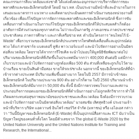
คณะกรรมการสิ่งแวดล้อมแห่งชาติ ได้แต่งตั้งคณะอนุกรรมการบริหารจัดการขยะ
พลาสติกและขยะอิเล็กทรอนิกส์ โดยมี รมว.ทส. เป็นประธานมีหน้าที่และอำนาจในการ
เสนอแนะมาตรการ แนวทาง และติดตามประเมินผลการดำเนินงานของหน่วยงานที่
เกี่ยวข้อง เพื่อแก้ไขปัญหาการจัดการขยะพลาสติกและขยะอิเล็กทรอนิกส์ ซึ่งการขับ
เคลื่อนการดำเนินงานในการแก้ไขปัญหาขยะอิเล็กทรอนิกส์ให้ประสบผลสำเร็จต้อง
อาศัยการมีส่วนร่วมของทุกภาคส่วน ไม่ว่าจะเป็นภาครัฐ ภาคเอกชน ภาคประชาชน/
ประชาสังคม ภาคการศึกษา และภาคีเครือข่าย ทส. ดำเนินโครงการ “คนไทยไร้ E-
Waste” เพื่อรวบรวมขยะอิเล็กทรอนิกส์ประเภทซากโทรศัพท์เคลื่อนที่และอุปกรณ์ต่อ
พ่วง ได้แก่ สายชาร์จ แบตเตอรี่ หูฟัง พาวเวอร์แบงก์ และนำไปจัดการอย่างเป็นมิตร
ต่อสิ่งแวดล้อม โดยรายได้จากการรีไซเคิล จะนำไปมอบให้มูลนิธิชัยพัฒนาต่อไป
ปริมาณขยะอิเล็กทรอนิกส์ที่เกิดขึ้นในประเทศมีมากกว่า 400,000 ตันต่อปี แต่มีการ
เก็บรวบรวมและนำไปจัดการอย่างถูกต้องเพียง 500 ตัน ส่วนที่เหลือจะถูกเก็บไว้ตาม
บ้านเรือน ขายเป็นสินค้ามือสอง ขายให้รถเร่/ซาเล้ง นอกจากนี้ ขยะอิเล็กทรอนิกส์ที่นำ
เข้าจากต่างประเทศ มีปริมาณเพิ่มขึ้นอย่างมาก โดยในปี 2557 มีการนำเข้าขยะ
อิเล็กทรอนิกส์ ในปริมาณประมาณ 900 ตัน อย่างไรก็ตาม ในปี 2560 ปริมาณนำเข้า
ขยะอิเล็กทรอนิกส์มีมากกว่า 50,000 ตัน ทั้งนี้ ยังมีการตรวจพบโรงงานและสถาน
ประกอบกิจการถอดแยกขยะอิเล็กทรอนิกส์ที่ดำเนินการอย่างไม่ถูกหลักวิชาการ ทำให้
เกิดผลกระทบต่อสุขภาพอนามัยของประชาชนและสิ่งแวดล้อม จึงต้องมีการรวบรวม
และนำไปจัดการอย่างเป็นมิตรต่อสิ่งแวดล้อม” นายสมชัย เลิศสุทธิวงค์ ประธานเจ้า
หน้าที่บริหาร บริษัท แอดวานซ์ อินโฟร์ เซอร์วิส จำกัด (มหาชน) หรือ เอไอเอส กล่าว
ว่า “วันนี้ปัญหาขยะอิเล็กทรอนิกส์ (E-Waste) ที่เป็นอุปกรณ์สื่อสารและ ICT นับว่าเป็น
ปัญหาใหญ่ของคนทั่วทั้งโลก โดยมีตัวเลขจาก The global E-Waste 2020 by the
United Nation University and the United Nations Institute for Training and
Research, the International...