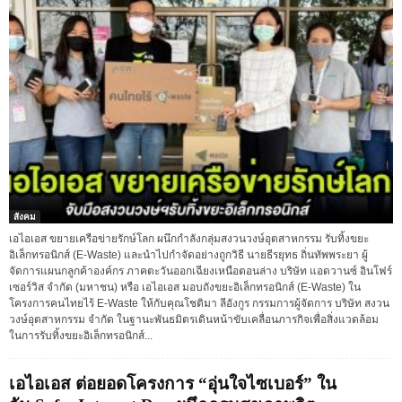
สังคม
เอไอเอส ขยายเครือข่ายรักษ์โลก ผนึกกำลังกลุ่มสงวนวงษ์อุตสาหกรรม รับทิ้งขยะ
อิเล็กทรอนิกส์ (E-Waste) และนำไปกำจัดอย่างถูกวิธี นายธีรยุทธ ถิ่นทัพพระยา ผู้
จัดการแผนกลูกค้าองค์กร ภาคตะวันออกเฉียงเหนือตอนล่าง บริษัท แอดวานซ์ อินโฟร์
เซอร์วิส จำกัด (มหาชน) หรือ เอไอเอส มอบถังขยะอิเล็กทรอนิกส์ (E-Waste) ใน
โครงการคนไทยไร้ E-Waste ให้กับคุณโชติมา ลีอังกูร กรรมการผู้จัดการ บริษัท สงวน
วงษ์อุตสาหกรรม จำกัด ในฐานะพันธมิตรเดินหน้าขับเคลื่อนภารกิจเพื่อสิ่งแวดล้อม
ในการรับทิ้งขยะอิเล็กทรอนิกส์...
เอไอเอส ต่อยอดโครงการ “อุ่นใจไซเบอร์” ใน