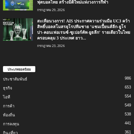
ฟุตบอลไทย สร้างมิติใหม่แห่งวงการกีฬา
กรกฎาคม 29, 2026
สะเทือนวงการ! AIS ประกาศความร่วมมือ UC3 คว้า
สิทธิ์บอลสโมสรยุโรปทีมชาย ‘แชมเปี้ยนส์ลีก-ยูโร
ปา-คอนเฟอเรนซ์-ซูเปอร์คัพ-ยูธลีก’ รายเดียวในไทย
ครอบคลุม 3 ประเทศ ยาว...
กรกฎาคม 23, 2026
ประเภทยอดนิยม
986
ประชาสัมพันธ์
653
ธุรกิจ
554
ไอที
549
การค้า
538
ท้องถิ่น
441
การลงทุน
361
กิน-เที่ยว