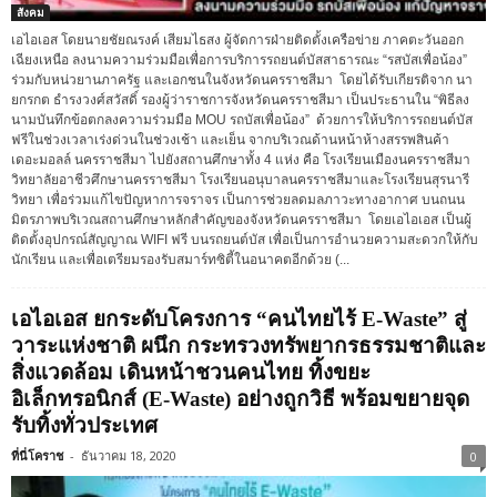
สังคม
เอไอเอส โดยนายชัยณรงค์ เสียมไธสง ผู้จัดการฝ่ายติดตั้งเครือข่าย ภาคตะวันออก
เฉียงเหนือ ลงนามความร่วมมือเพื่อการบริการรถยนต์บัสสาธารณะ “รสบัสเพื่อน้อง”
ร่วมกับหน่วยานภาครัฐ และเอกชนในจังหวัดนครราชสีมา โดยได้รับเกียรติจาก นา
ยกรกต ธำรงวงศ์สวัสดิ์ รองผู้ว่าราชการจังหวัดนครราชสีมา เป็นประธานใน “พิธีลง
นามบันทึกข้อตกลงความร่วมมือ MOU รถบัสเพื่อน้อง” ด้วยการให้บริการรถยนต์บัส
ฟรีในช่วงเวลาเร่งด่วนในช่วงเช้า และเย็น จากบริเวณด้านหน้าห้างสรรพสินค้า
เดอะมอลล์ นครราชสีมา ไปยังสถานศึกษาทั้ง 4 แห่ง คือ โรงเรียนเมืองนครราชสีมา
วิทยาลัยอาชีวศึกษานครราชสีมา โรงเรียนอนุบาลนครราชสีมาและโรงเรียนสุรนารี
วิทยา เพื่อร่วมแก้ไขปัญหาการจราจร เป็นการช่วยลดมลภาวะทางอากาศ บนถนน
มิตรภาพบริเวณสถานศึกษาหลักสำคัญของจังหวัดนครราชสีมา โดยเอไอเอส เป็นผู้
ติดตั้งอุปกรณ์สัญญาณ WIFI ฟรี บนรถยนต์บัส เพื่อเป็นการอำนวยความสะดวกให้กับ
นักเรียน และเพื่อเตรียมรองรับสมาร์ทซิตี้ในอนาคตอีกด้วย (...
เอไอเอส ยกระดับโครงการ “คนไทยไร้ E-Waste” สู่
วาระแห่งชาติ ผนึก กระทรวงทรัพยากรธรรมชาติและ
สิ่งแวดล้อม เดินหน้าชวนคนไทย ทิ้งขยะ
อิเล็กทรอนิกส์ (E-Waste) อย่างถูกวิธี พร้อมขยายจุด
รับทิ้งทั่วประเทศ
ที่นี่โคราช
-
ธันวาคม 18, 2020
0