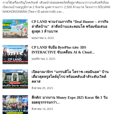
ภายใต้เครือเจริญโภคภัณฑ์ เดินหน้าต่อยอดพอร์ตที่อยู่อาศัยแนวราบระดับพรีเมียม
เปิดเกมบ้านหรูภูมิภาค 2 จังหวัด มูลค่ารวมกว่า 2,500 ล้านบาท โครงการ SŌLVANI
NAKHONSAWAN (โซลวานี นครสวรรค์) และ...
CP LAND ชวนร่วมภารกิจ “Deal Hunter – ภารกิจ
ล่าดีลบ้าน” ล่าดีลบ้านและคอนโด พร้อมข้อเสนอ
สูงสุด 3 ล้านบาท
พฤษภาคม 6, 2026
CP LAND จับมือ BytePlus และ 3DS
INTERACTIVE ขับเคลื่อน AI & Cloud...
พฤศจิกายน 3, 2025
เปิดอาณาจักร “แกรนดิโอ โคราช-เทอมินอล” บ้าน
เดี่ยวสุดหรูสไตล์ยุโรป พร้อมคลับเฮ้าส์ระดับเวิลด์
คลาส
สิงหาคม 29, 2025
คึกคัก! มากงาน Money Expo 2025 Korat จัด 3 วัน
ยอดธุรกรรมกว่า...
สิงหาคม 14, 2025