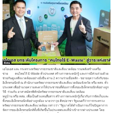
สังคม
เอไอเอส และ กระทรวงทรัพยากรธรรมชาติและสิ่งแวดล้อม รวมพลังสร้างเครือ
ข่าย คนไทยไร้ E-Waste ทั่วประเทศ สร้างการตระหนักรู้ และการมีส่วนร่วมด้วย
ช่วยกันดูแลสิ่งแวดล้อมอย่างยั่งยืน ผ่าน 2 ความร่วมมือหลัก - ขยายจุดวางถังรับขยะ
อิเล็กทรอนิกส์ ณ สำนักงานทรัพยากรธรรมชาติและสิ่งแวดล้อมจังหวัด หรือ ทสจ. ทั่ว
ประเทศ เพื่ออำนวยความสะดวกให้ประชาชนที่ต้องการทิ้งขยะอิเล็กทรอนิกส์อย่างถูก
วิธี -ร่วมกับ อาสาสมัครพิทักษ์ทรัพยากรธรรมชาติและสิ่งแวดล้อม
หมู่บ้าน หรือ ทสม. เพื่อเป็นตัวแทนสื่อสาร สร้างการตระหนักรู้เกี่ยวกับการจัดเก็บและ
ทิ้งขยะอิเล็กทรอนิกส์อย่างถูกต้อง นายวราวุธ ศิลปอาชา รัฐมนตรีว่าการกระทรวง
ทรัพยากรธรรมชาติและสิ่งแวดล้อม กล่าวว่า “รัฐบาลได้ดำเนินการแก้ไขปัญหาการ
จัดการขยะอิเล็กทรอนิกส์ทั้งที่เกิดขึ้นในประเทศและที่นำเข้าจากต่างประเทศ โดย