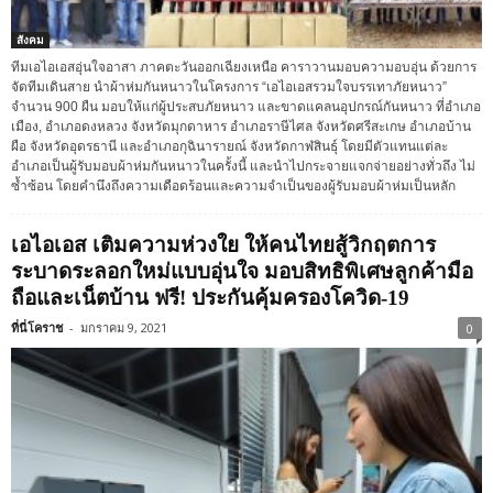
สังคม
ทีมเอไอเอสอุ่นใจอาสา ภาคตะวันออกเฉียงเหนือ คาราวานมอบความอบอุ่น ด้วยการ
จัดทีมเดินสาย นำผ้าห่มกันหนาวในโครงการ “เอไอเอสรวมใจบรรเทาภัยหนาว”
จำนวน 900 ผืน มอบให้แก่ผู้ประสบภัยหนาว และขาดแคลนอุปกรณ์กันหนาว ที่อำเภอ
เมือง, อำเภอดงหลวง จังหวัดมุกดาหาร อำเภอราษีไศล จังหวัดศรีสะเกษ อำเภอบ้าน
ผือ จังหวัดอุดรธานี และอำเภอกุฉินารายณ์ จังหวัดกาฬสินธุ์ โดยมีตัวแทนแต่ละ
อำเภอเป็นผู้รับมอบผ้าห่มกันหนาวในครั้งนี้ และนำไปกระจายแจกจ่ายอย่างทั่วถึง ไม่
ซ้ำซ้อน โดยคำนึงถึงความเดือดร้อนและความจำเป็นของผู้รับมอบผ้าห่มเป็นหลัก
เอไอเอส เติมความห่วงใย ให้คนไทยสู้วิกฤตการ
ระบาดระลอกใหม่แบบอุ่นใจ มอบสิทธิพิเศษลูกค้ามือ
ถือและเน็ตบ้าน ฟรี! ประกันคุ้มครองโควิด-19
ที่นี่โคราช
-
มกราคม 9, 2021
0