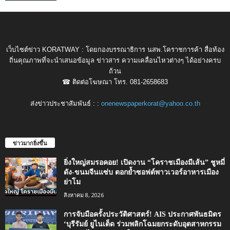
เว็บไซต์ข่าว KORATWAY : โดยกองบรรณาธิการ นสพ.โคราชการค้า สื่อท้อง
ถิ่นคุณภาพที่จะนำเสนอข้อมูล ข่าวสาร ความเคลื่อนไหวต่างๆ ได้อย่างครบ
ถ้วน
☎ ติดต่อโฆษณา โทร. 081-2658683
ส่งข่าวประชาสัมพันธ์ : :
onenewspaperkorat@yahoo.co.th
ข่าวมากยิ่งขึ้น
ยิ่งใหญ่สมรอคอย! เปิดงาน “โคราชเมืองมีเส้น” ชูหมี่
ดัง-ขนมจีนแซ่บ ตอกย้ำซอฟต์พาวเวอร์อาหารเมือง
ย่าโม
สิงหาคม 8, 2026
การจับมือครั้งประวัติศาสตร์! AIS ประกาศพันธมิตร
‘บุรีรัมย์ ยูไนเต็ด ร่วมพลิกโฉมยกระดับอุตสาหกรรม