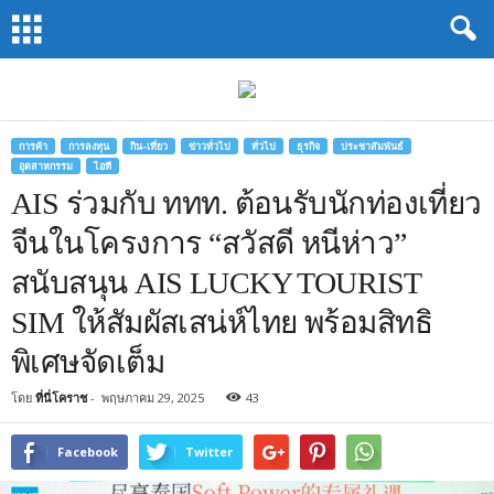
Koratway
by
นสพ.โคราช
การ
ค้า
การค้า
การลงทุน
กิน-เที่ยว
ข่าวทั่วไป
ทั่วไป
ธุรกิจ
ประชาสัมพันธ์
อุตสาหกรรม
ไอที
AIS ร่วมกับ ททท. ต้อนรับนักท่องเที่ยว
จีนในโครงการ “สวัสดี หนีห่าว”
สนับสนุน AIS LUCKY TOURIST
SIM ให้สัมผัสเสน่ห์ไทย พร้อมสิทธิ
พิเศษจัดเต็ม
โดย
ที่นี่โคราช
-
พฤษภาคม 29, 2025
43
Facebook
Twitter