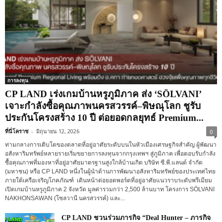
การลงทุน
CP LAND เร่งเกมบ้านหรูภูมิภาค ส่ง ‘SŌLVANI’
เจาะกำลังซื้อคุณภาพนครสวรรค์–พิษณุโลก ชูรับ
ประกันโครงสร้าง 10 ปี ต่อยอดกลยุทธ์ Premium...
ที่นี่โคราช
-
มิถุนายน 12, 2026
0
ท่ามกลางการเติบโตของตลาดที่อยู่อาศัยระดับบนในหัวเมืองเศรษฐกิจสำคัญ ผู้พัฒนา
อสังหาริมทรัพย์หลายรายเริ่มขยายการลงทุนจากกรุงเทพฯ สู่ภูมิภาค เพื่อตอบรับกำลัง
ซื้อคุณภาพที่มองหาที่อยู่อาศัยมาตรฐานสูงใกล้บ้านเกิด บริษัท ซี.พี.แลนด์ จำกัด
(มหาชน) หรือ CP LAND หนึ่งในผู้นำด้านการพัฒนาอสังหาริมทรัพย์ของประเทศไทย
ภายใต้เครือเจริญโภคภัณฑ์ เดินหน้าต่อยอดพอร์ตที่อยู่อาศัยแนวราบระดับพรีเมียม
เปิดเกมบ้านหรูภูมิภาค 2 จังหวัด มูลค่ารวมกว่า 2,500 ล้านบาท โครงการ SŌLVANI
NAKHONSAWAN (โซลวานี นครสวรรค์) และ...
CP LAND ชวนร่วมภารกิจ “Deal Hunter – ภารกิจ