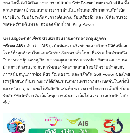
ทาง อีกทั้งยังได้เปิดประสบการณ์สัมผัส
Soft Power
ไทยอย่างใกล้ชิด ทั้ง
ส่วนลดบัตรเข้าชมสนามมวยราชดำเนิน
,
ส่วนลดเข้าชมสวนสัตว์เปิด
เขาเขียว
,
รับฟรีประกันภัยการเดินทาง
,
รับเครื่องดื่ม และใช้ห้องรับรอง
พิเศษฟรีกับเซ็นทรัล
,
ส่วนลดช้อปปิ้งกับ
King Power
นางเบญจพร กำเพ็ชร หัวหน้าส่วนงานการตลาดกลุ่มลูกค้า
พรีเพด
AIS
กล่าวว่า “
AIS
มุ่งมั่นพัฒนาเครือข่ายและบริการดิจิทัลที่ตอบ
โจทย์ทั้งลูกค้าคนไทยและนักท่องเที่ยวจากทั่วโลก เพื่อร่วมเป็นส่วนหนึ่ง
ในการกระตุ้นเศรษฐกิจและภาคอุตสาหกรรมการท่องเที่ยวของประเทศ
ผ่านการทำงานร่วมกับพาร์ทเนอร์ที่หลากหลาย โดยให้ความสำคัญกับ
การสนับสนุนการท่องเที่ยว วัฒนธรรม และผลักดัน
Soft Power
ของไทย
เรารู้สึกยินดีเป็นอย่างยิ่งที่ได้ต้อนรับนักท่องเที่ยวจากประเทศจีนในครั้งนี้
และหวังว่าทุกท่านจะได้สัมผัสกับเสน่ห์ของประเทศไทยอย่างเต็มที่ พร้อม
รับสิทธิพิเศษที่จะเติมเต็มให้ทุกการเดินทางเต็มไปด้วยความประทับใจยิ่ง
ขึ้น”