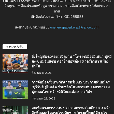
เว็บไซต์ข่าว KORATWAY : โดยกองบรรณาธิการ นสพ.โคราชการค้า สื่อท้อง
ถิ่นคุณภาพที่จะนำเสนอข้อมูล ข่าวสาร ความเคลื่อนไหวต่างๆ ได้อย่างครบ
ถ้วน
☎ ติดต่อโฆษณา โทร. 081-2658683
ส่งข่าวประชาสัมพันธ์ : :
onenewspaperkorat@yahoo.co.th
ข่าวมากยิ่งขึ้น
ยิ่งใหญ่สมรอคอย! เปิดงาน “โคราชเมืองมีเส้น” ชูหมี่
ดัง-ขนมจีนแซ่บ ตอกย้ำซอฟต์พาวเวอร์อาหารเมือง
ย่าโม
สิงหาคม 8, 2026
การจับมือครั้งประวัติศาสตร์! AIS ประกาศพันธมิตร
‘บุรีรัมย์ ยูไนเต็ด ร่วมพลิกโฉมยกระดับอุตสาหกรรม
ฟุตบอลไทย สร้างมิติใหม่แห่งวงการกีฬา
กรกฎาคม 29, 2026
สะเทือนวงการ! AIS ประกาศความร่วมมือ UC3 คว้า
สิทธิ์บอลสโมสรยุโรปทีมชาย ‘แชมเปี้ยนส์ลีก-ยูโร