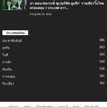
ปา-คอนเฟอเรนซ์-ซูเปอร์คัพ-ยูธลีก’ รายเดียวในไทย
ครอบคลุม 3 ประเทศ ยาว...
กรกฎาคม 23, 2026
ประเภทยอดนิยม
986
ประชาสัมพันธ์
653
ธุรกิจ
554
ไอที
549
การค้า
538
ท้องถิ่น
441
การลงทุน
361
กิน-เที่ยว
หน้าแรก
ธุรกิจ
อสังหาริมทรัพย์
ยานยนต์
สังคม
กีฬา-บันเทิง