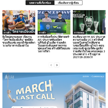
บทความที่เกี่ยวข้อง
เพิ่มเติมจากผู้เขียน
การค้า
การค้า
การลงทุน
ยิ่งใหญ่สมรอคอย! เปิดงาน
การจับมือครั้งประวัติศาสตร์!
สะเทือนวงการ! AIS ประกาศ
“โคราชเมืองมีเส้น” ชูหมี่ดัง-
AIS ประกาศพันธมิตร
ความร่วมมือ UC3 คว้าสิทธิ์
ขนมจีนแซ่บ ตอกย้ำซอฟต์พา
‘บุรีรัมย์ ยูไนเต็ด ร่วมพลิก
บอลสโมสรยุโรปทีมชาย
วเวอร์อาหารเมืองย่าโม
โฉมยกระดับอุตสาหกรรม
‘แชมเปี้ยนส์ลีก-ยูโรปา-คอน
ฟุตบอลไทย สร้างมิติใหม่แห่ง
เฟอเรนซ์-ซูเปอร์คัพ-ยูธลีก’
วงการกีฬา
รายเดียวในไทย ครอบคลุม 3
ประเทศ ยาว 4 ปี ฤดูกาล
2027/28-2030/31