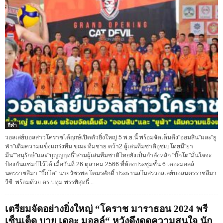
กีฬา
วอลเล่ย์บอลสาวโคราชได้ฤกษ์เปิดตัวยิ่งใหญ่ 5 พ.ย.นี้ พร้อมจัดเต็มดึง"ออมสิน"และ"ยู
ฟ่า"เติมความแข็งแกร่งทีม ขณะ ทีมชาย คว้า2 ผู้เล่นทีมชาติอุชเบโดยมี"ยา
มีน""อนุรักษ์"และ"บุญญฤทธิ์"สามผู้เล่นทีมชาติไทยยังเป็นกำลังหลัก "บิ๊กโต"มั่นใจจะ
ป้องกันแชมป์ไว้ได้ เมื่อวันที่ 26 ตุลาคม 2566 ที่ห้องประชุมชั้น 6 เดอะมอลล์
นครราชสีมา "บิ๊กโต" นายวัชรพล โตมรศักดิ์ ประธานสโมสรวอลเลย์บอลนครราชสีมา
วีซี พร้อมด้วย ดร.ปทุม พรรพิสุทธิ์...
เตรียมจัดอย่างยิ่งใหญ่ “โคราช มาราธอน 2024 พรี
เซ็นเต็ด บาย เดอะ มอลล์“ หวังดึงดูดความสนใจ นัก