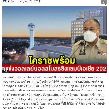
ที่นี่โคราช
-
กรกฎาคม 31, 2021
0
กีฬา
โคราชพร้อมจัดแข่งขันวอลเลย์บอลสโมสรชิงแชมปฺเอเชีย “โค้ชอ็อด”แนะแนวเอา
แบบ”นครปฐม”มาใช้ชง ศคบ. ผู้ว่ายืนยันใช้ที่พักและสนามแข่งเทอร์มินอลชัวร์ ระบุ
เดือนตุลาคมมีแข่งขันแน่นอน เมื่อเร็วๆ นี้ นายกอบชัย บุญอรณะ ผู้ว่าราชการจังหวัด
นครราชสีมา ประธานคณะกรรมการอำนวยการจัดการแข่งขันฯ เป็นประธานประชุม
แต่งตั้งคณะกรรมการจัดการแข่งขันวอลเลย์บอลสโมสรชิงชนะเลิศแห่งเอเชีย (2021
Asian Club Volleyball Championship) และการเป็นเจ้าภาพจัดการแข่งขันวอลเลย์
บอลฯ ทั้งประเภทชายและหญิง โดยการประชุมครั้งนี้ ได้มีการวีดีโอคอลฯ กับ “ โค้ชอ็
อด” นายเกียรติพงษ์ รัชตเกรียงไกร...