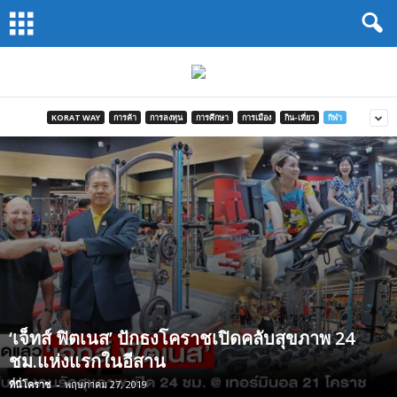
Koratway
by
นสพ.โคราช
การ
ค้า
KORAT WAY
การค้า
การลงทุน
การศึกษา
การเมือง
กิน-เที่ยว
กีฬา
‘เจ็ทส์ ฟิตเนส’ ปักธงโคราชเปิดคลับสุขภาพ 24
ชม.แห่งแรกในอีสาน
ที่นี่โคราช
-
พฤษภาคม 27, 2019