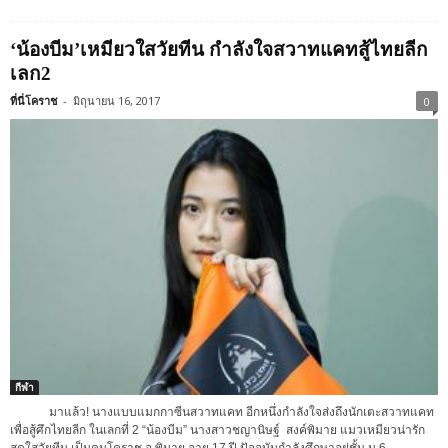
‘น้องบีม’เหมียวใสวัยทีน กำลังใจสวาทแคทสู้ไทยลีก
เลก2
ที่นี่โคราช
-
มิถุนายน 16, 2017
0
กีฬา
มาแล้ว! นางแบบแมกกาซีนสวาทแคท อีกหนึ่งกำลังใจส่งถึงนักเตะสวาทแคท
เพื่อสู้ศึกไทยลีก ในเลกที่ 2 “น้องบีม” นางสาวชญานิษฐ์ สงค์พิมาย แมวเหมียวน่ารัก