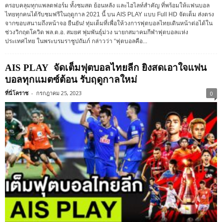
ครอบคลุมทุกแพลตฟอร์ม ทั้งชมสด ย้อนหลัง และไฮไลท์สำคัญ ที่พร้อมให้แฟนบอล
ไทยทุกคนได้รับชมฟรีในฤดูกาล 2021 นี้ บน AIS PLAY แบบ Full HD จัดเต็ม ส่งตรง
จากขอบสนามถึงหน้าจอ ยืนยัน! ทุ่มเต็มที่เพื่อให้วงการฟุตบอลไทยเดินหน้าต่อได้ใน
ช่วงวิกฤตโควิด พล.ต.อ. สมยศ พุ่มพันธุ์ม่วง นายกสมาคมกีฬาฟุตบอลแห่ง
ประเทศไทย ในพระบรมราชูปถัมภ์ กล่าวว่า “ฟุตบอลคือ...
AIS PLAY จัดเต็มฟุตบอลไทยลีก ยิงสดเอาใจแฟน
บอลทุกแมตซ์ต้อน รับฤดูกาลใหม่
ที่นี่โคราช
-
กรกฎาคม 25, 2023
0