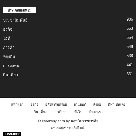
ประเภทยอดนิยม
986
ประชาสัมพันธ์
653
ธุรกิจ
554
ไอที
549
การค้า
538
ท้องถิ่น
441
การลงทุน
361
กิน-เที่ยว
หน้าแรก
ธุรกิจ
อสังหาริมทรัพย์
ยานยนต์
สังคม
กีฬา-บันเทิง
กิน-เที่ยว
การศึกษา
ทั่วไป
ติดต่อเรา
© koratway.com by นสพ.โคราชการค้า
จำนวนผู้เข้าชมเว็บไซต์ :