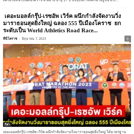
สดใสวัยทีน เป็นคนโคราช อ.พิมาย อายุ 17 ปี ปัจจุบันกำลังศึกษาอยู่ชั้น ม.6...
เดอะมอลล์กรุ๊ป-เรซอัพ เวิร์ค ผนึกกำลังจัดงานวิ่ง
มาราธอนสุดยิ่งใหญ่ ฉลอง 555 ปีเมืองโคราช ยก
ระดับเป็น World Athletics Road Race...
ที่นี่โคราช
-
มิถุนายน 7, 2023
0
กีฬา
เดอะมอลล์กรุ๊ป-เรซอัพ เวิร์ค ผนึกกำลังจัดงานวิ่งมาราธอนสุดยิ่งใหญ่ ได้มาตรฐาน