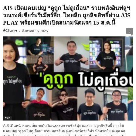
AIS เปิดแคมเปญ “ดูถูก ไม่ดูเถื่อน” รวมพลังอินฟลูฯ
รณรงค์เชียร์พรีเมียร์ลีก–ไทยลีก ถูกลิขสิทธิ์ผ่าน AIS
PLAY พร้อมชมศึกเปิดสนามนัดแรก 15 ส.ค.นี้
ที่นี่โคราช
-
สิงหาคม 16, 2025
0
กีฬา
AIS เดินหน้ารณรงค์ยกระดับวัฒนธรรมการเชียร์ฟุตบอลอย่างถูกลิขสิทธิ์ ภายใต้
แคมเปญ “ดูถูก ไม่ดูเถื่อน” ชวนเหล่าอินฟลูเอนเซอร์สายกีฬา นักพากย์ และบุคคล