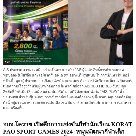
กีฬา
AIS ประกาศความร่วมมืออย่างเป็นทางการกับ JAS ผู้ถือลิขสิทธิ์การถ่ายทอดสด
ฟุตบอลพรีเมียร์ลีก และ เอมิเรตส์ เอฟเอ คัพ อย่างเต็มรูปแบบ ในการเป็นพาร์ทเนอร์
หลักเพื่อดูแลผู้ประกอบการเชิงพาณิชย์ และองค์กร ด้วยการให้บริการแพ็กเกจอินเทอร์
เน็ตความเร็วสูงสำหรับผู้ประกอบการเชิงพาณิชย์จาก AIS 3BB FIBRE3 รับชมถูก
ลิขสิทธิ์ “พรีเมียร์ลีก-เอมิเรตส์ เอฟเอ คัพ” ผ่านดิจิทัลแพลตฟอร์ม “AIS PLAY” ทั่ว
ประเทศ!!! สำหรับผู้ประกอบการเชิงพาณิชย์และองค์กรต่างๆ ซึ่งครอบคลุมกลุ่มสำคัญ
ดังนี้ กลุ่มร้านอาหารและสถานบันเทิง เช่น ผับ บาร์ ลานเบียร์, ภัตตาคาร, ร้านอาหาร
และเครื่องดื่ม...
อบจ.โคราช เปิดศึกการแข่งขันกีฬานักเรียน KORAT
PAO SPORT GAMES 2024 หนุนพัฒนากีฬาเด็ก