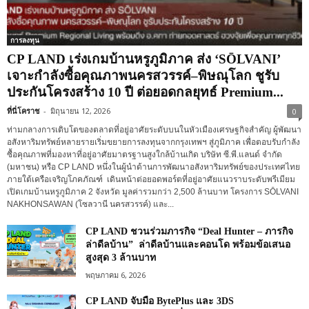
การลงทุน
CP LAND เร่งเกมบ้านหรูภูมิภาค ส่ง ‘SŌLVANI’
เจาะกำลังซื้อคุณภาพนครสวรรค์–พิษณุโลก ชูรับ
ประกันโครงสร้าง 10 ปี ต่อยอดกลยุทธ์ Premium...
ที่นี่โคราช
-
มิถุนายน 12, 2026
0
ท่ามกลางการเติบโตของตลาดที่อยู่อาศัยระดับบนในหัวเมืองเศรษฐกิจสำคัญ ผู้พัฒนา
อสังหาริมทรัพย์หลายรายเริ่มขยายการลงทุนจากกรุงเทพฯ สู่ภูมิภาค เพื่อตอบรับกำลัง
ซื้อคุณภาพที่มองหาที่อยู่อาศัยมาตรฐานสูงใกล้บ้านเกิด บริษัท ซี.พี.แลนด์ จำกัด
(มหาชน) หรือ CP LAND หนึ่งในผู้นำด้านการพัฒนาอสังหาริมทรัพย์ของประเทศไทย
ภายใต้เครือเจริญโภคภัณฑ์ เดินหน้าต่อยอดพอร์ตที่อยู่อาศัยแนวราบระดับพรีเมียม
เปิดเกมบ้านหรูภูมิภาค 2 จังหวัด มูลค่ารวมกว่า 2,500 ล้านบาท โครงการ SŌLVANI
NAKHONSAWAN (โซลวานี นครสวรรค์) และ...
CP LAND ชวนร่วมภารกิจ “Deal Hunter – ภารกิจ
ล่าดีลบ้าน” ล่าดีลบ้านและคอนโด พร้อมข้อเสนอ
สูงสุด 3 ล้านบาท
พฤษภาคม 6, 2026
CP LAND จับมือ BytePlus และ 3DS