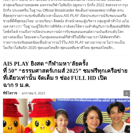
ล่าสุดเตรียมถ่ายทอดสด มหกรรมกีฬาโอลิมปิก ฤดูหนาว ปักกิ่ง 2022 ส่งตรงจาก กรุง
ปักกิ่ง ประเทศจีน ในฐานะ Official Broadcaster จัดเต็มถ่ายทอดสดมากที่สุด ครบ
ที่สุดทุกรายการแข่งขันที่เดียวเท่านั้นบน AIS PLAY เปิดประสบการณ์รับชมบนเครือ
ข่ายที่ดีที่สุดของไทย นายปรัธนา ลีลพนัง หัวหน้าคณะผู้บริหาร กลุ่มลูกค้าทั่วไป เอไอ
เอส กล่าวว่า “ในฐานะผู้ให้บริการดิจิทัล เรายังคงให้ความสำคัญกับการเชื่อมต่อดิจิทัล
ไลฟ์สไตล์ รวมถึงการเปิดประสบการณ์การรับชมคอนเทนต์ความบันเทิงระดับโลก
อย่างต่อเนื่อง โดยเฉพาะในกลุ่มคอนเทนต์กีฬาที่ในปีที่ผ่านมาเราได้คัดสรรกีฬา
รายการแข่งขันยอดนิยมชั้นนำมารวมไว้ใน AIS PLAY อย่างมากมาย ไม่ว่าจะเป็น
โตเกียวโอลิมปิก 2020 ฟุตบอลไทยลีก ฟุตบอลทีมชาติไทย ฟุตซอลไทยลีก...
AIS PLAY ยิงสด “กีฬามหา’ลัยครั้ง
ที่ 50” “ธรรมศาสตร์เกมส์ 2025” ชมฟรีทุกเครือข่าย
ที่เดียวเท่านั้น จัดเต็ม 9 ช่อง FULL HD เปิด
ฉาก 9 ม.ค.
ที่นี่โคราช
-
มกราคม 9, 2025
0