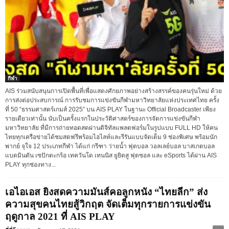
กีฬา
AIS ร่วมสนับสนุนการเปิดพื้นที่เพื่อแสดงศักยภาพอย่างสร้างสรรค์ของคนรุ่นใหม่ ด้วย
การส่งต่อประสบการณ์ การรับชมการแข่งขันกีฬามหาวิทยาลัยแห่งประเทศไทย ครั้ง
ที่ 50 “ธรรมศาสตร์เกมส์ 2025” บน AIS PLAY ในฐานะ Official Broadcaster เพียง
รายเดียวเท่านั้น นับเป็นครั้งแรกในประวัติศาสตร์ของการจัดการแข่งขันกีฬา
มหาวิทยาลัย ที่มีการถ่ายทอดสดผ่านดิจิทัลแพลตฟอร์มในรูปแบบ FULL HD ให้คน
ไทยทุกเครือข่ายได้ชมสดฟรีพร้อมไฮไลท์และรีรันแบบจัดเต็ม 9 ช่องพิเศษ พร้อมนัก
พากย์ จุใจ 12 ประเภทกีฬา ได้แก่ กรีฑา ว่ายน้ำ ฟุตบอล วอลเลย์บอล บาสเกตบอล
แบดมินตัน เซปักตะกร้อ เทควันโด เทนนิส ยูยิตสู ฟุตซอล และ eSports ได้ผ่าน AIS
PLAY ทุกช่องทาง...
เอไอเอส ยิงสดความมันส์คอลูกหนัง “ไทยลีก” ส่ง
ความสุขคนไทยสู้วิกฤต จัดเต็มทุกรายการแข่งขัน
ฤดูกาล 2021 ที่ AIS PLAY