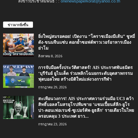
ส่งข่าวประชาสัมพันธ์ : :
onenewspaperkorat@yahoo.co.th
ข่าวมากยิ่งขึ้น
ยิ่งใหญ่สมรอคอย! เปิดงาน “โคราชเมืองมีเส้น” ชูหมี่
ดัง-ขนมจีนแซ่บ ตอกย้ำซอฟต์พาวเวอร์อาหารเมือง
ย่าโม
สิงหาคม 8, 2026
การจับมือครั้งประวัติศาสตร์! AIS ประกาศพันธมิตร
‘บุรีรัมย์ ยูไนเต็ด ร่วมพลิกโฉมยกระดับอุตสาหกรรม
ฟุตบอลไทย สร้างมิติใหม่แห่งวงการกีฬา
กรกฎาคม 29, 2026
สะเทือนวงการ! AIS ประกาศความร่วมมือ UC3 คว้า
สิทธิ์บอลสโมสรยุโรปทีมชาย ‘แชมเปี้ยนส์ลีก-ยูโร
ปา-คอนเฟอเรนซ์-ซูเปอร์คัพ-ยูธลีก’ รายเดียวในไทย
ครอบคลุม 3 ประเทศ ยาว...
กรกฎาคม 23, 2026