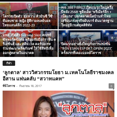
AIS 3BB FIBRE3 เปิดเกมรุกใหญ่ครึ่ง
ปีหลัง 2568! ชูดีลเด็ด “พรีเมียร์ลีก +
โคราชเปิดตัว ‘ฮุ่ยหวาง คิวมินซี วีซี’
เน็ตแรง” ปลุกตลาดเน็ตบ้านทั่วไทย
ทีมตบชาย-หญิง สู้ศึกวอลเลย์บอล
เสริมแกร่งธุรกิจผับบาร์ ดันมาตรฐาน
ไทยแลนด์ลีก 2022-23
ใหม่สู่อีเวนต์ยุคดิจิทัล
มทส. เปิดตัว Second Skin สเปรย์
ซัพพอร์ตข้อต่อ พร้อมจับมือกราฟีน ค
รีเอชั่นส์ และ สตีฟ เวล คอร์ปอเรท
ปิดฉากอย่างยิ่งใหญ่กับการแข่งขัน
ร่วมพัฒนาผลิตภัณฑ์ ให้ใช้สิทธิเพื่อ
“ROV ESAN ESPORT OPEN 2023”
ออกสู่ตลาดในอนาคต
ครั้งแรกที่เดอะมอลล์โคราช
กีฬา
‘ลูกตาล’ สาววิศวกรรมโยธา ม.เทคโนโลยีราชมงคล
อีสาน แฟนคลับ “สวาทแคท”
ที่นี่โคราช
-
กันยายน 18, 2017
0