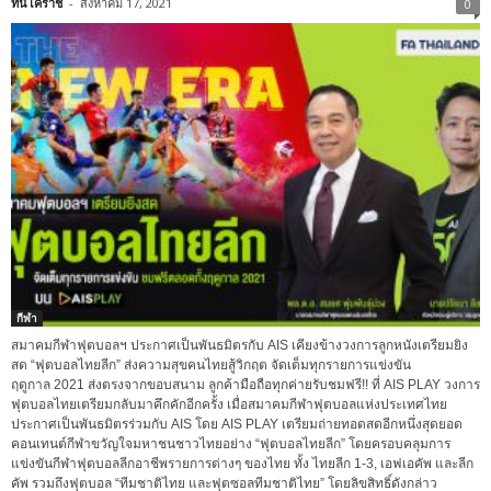
ที่นี่โคราช
-
สิงหาคม 17, 2021
0
กีฬา
สมาคมกีฬาฟุตบอลฯ ประกาศเป็นพันธมิตรกับ AIS เคียงข้างวงการลูกหนังเตรียมยิง
สด “ฟุตบอลไทยลีก” ส่งความสุขคนไทยสู้วิกฤต จัดเต็มทุกรายการแข่งขัน
ฤดูกาล 2021 ส่งตรงจากขอบสนาม ลูกค้ามือถือทุกค่ายรับชมฟรี!! ที่ AIS PLAY วงการ
ฟุตบอลไทยเตรียมกลับมาคึกคักอีกครั้ง เมื่อสมาคมกีฬาฟุตบอลแห่งประเทศไทย
ประกาศเป็นพันธมิตรร่วมกับ AIS โดย AIS PLAY เตรียมถ่ายทอดสดอีกหนึ่งสุดยอด
คอนเทนต์กีฬาขวัญใจมหาชนชาวไทยอย่าง “ฟุตบอลไทยลีก” โดยครอบคลุมการ
แข่งขันกีฬาฟุตบอลลีกอาชีพ​รายการต่างๆ​ ของไทย ทั้ง ไทยลีก 1-3, เอฟเอคัพ และลีก
คัพ รวมถึงฟุตบอล “ทีมชาติไทย และฟุตซอลทีมชาติไทย” โดยลิขสิทธิ์ดังกล่าว