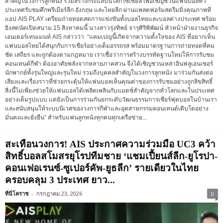
สำคัญในวงการลูกหนัง ร่วมสร้างกระแสบนโลกโซเชียล เพื่อเชิญชวนแฟนบอลทั่ว
ประเทศรับชมศึกพรีเมียร์ลีก อังกฤษ และไทยลีก ผ่านแพลตฟอร์มสตรีมมิ่งคุณภาพที่
แอป AIS PLAY เตรียมถ่ายทอดสดการแข่งขันทั้งบอลไทยและบอลต่างประเทศ พร้อม
ยิงสดนัดเปิดสนาม 15 สิงหาคมนี้ นางสาวรุ่งทิพย์ จารุศิริพิพัฒน์ หัวหน้าฝ่ายงานธุรกิจ
เอนเตอร์เทนเมนท์ AIS กล่าวว่า “แคมเปญนี้เกิดจากความตั้งใจของ AIS ที่อยากเห็น
แฟนบอลไทยได้สนุกกับการเชียร์อย่างเต็มอรรถรส พร้อมมาตรฐานการถ่ายทอดที่คม
ชัด เสถียร และถูกต้องตามกฎหมาย เราเชื่อว่าการสร้างบรรทัดฐานใหม่ให้การรับชม
คอนเทนต์กีฬา ต้องอาศัยพลังจากหลายภาคส่วน จึงได้เชิญชวนเหล่าอินฟลูเอนเซอร์
นักพากย์ทั้งรุ่นใหญ่และรุ่นใหม่ รวมถึงบุคคลสำคัญในวงการลูกหนัง มาร่วมกันส่งต่อ
เสียงและเรื่องราวที่ช่วยกระตุ้นให้แฟนบอลเห็นคุณค่าของการรับชมอย่างถูกลิขสิทธิ์
สิ่งนี้ไม่เพียงช่วยให้แฟนบอลได้เพลิดเพลินกับแมตช์สำคัญจากทั่วโลกและในประเทศ
อย่างเต็มรูปแบบ แต่ยังเป็นการร่วมกันยกระดับวัฒนธรรมการเชียร์ฟุตบอลในบ้านเรา
และสนับสนุนให้ระบบนิเวศของวงการกีฬาและอุตสาหกรรมคอนเทนต์เติบโตอย่าง
มั่นคงและยั่งยืน” สำหรับแฟนลูกหนังทุกคนทุกเครือข่าย...
สะเทือนวงการ! AIS ประกาศความร่วมมือ UC3 คว้า
สิทธิ์บอลสโมสรยุโรปทีมชาย ‘แชมเปี้ยนส์ลีก-ยูโรปา-
คอนเฟอเรนซ์-ซูเปอร์คัพ-ยูธลีก’ รายเดียวในไทย
ครอบคลุม 3 ประเทศ ยาว...
ที่นี่โคราช
-
กรกฎาคม 23, 2026
0