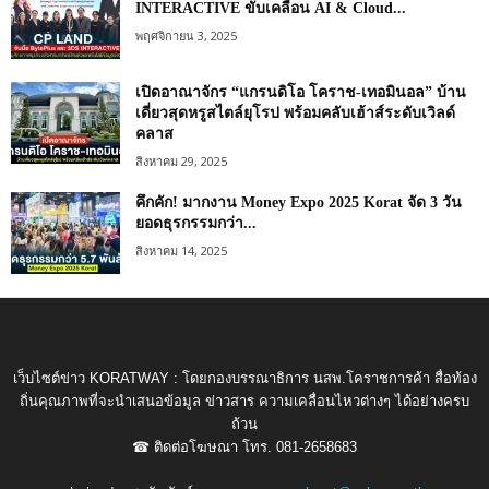
INTERACTIVE ขับเคลื่อน AI & Cloud...
พฤศจิกายน 3, 2025
เปิดอาณาจักร “แกรนดิโอ โคราช-เทอมินอล” บ้าน
เดี่ยวสุดหรูสไตล์ยุโรป พร้อมคลับเฮ้าส์ระดับเวิลด์
คลาส
สิงหาคม 29, 2025
คึกคัก! มากงาน Money Expo 2025 Korat จัด 3 วัน
ยอดธุรกรรมกว่า...
สิงหาคม 14, 2025
เว็บไซต์ข่าว KORATWAY : โดยกองบรรณาธิการ นสพ.โคราชการค้า สื่อท้อง
ถิ่นคุณภาพที่จะนำเสนอข้อมูล ข่าวสาร ความเคลื่อนไหวต่างๆ ได้อย่างครบ
ถ้วน
☎ ติดต่อโฆษณา โทร. 081-2658683