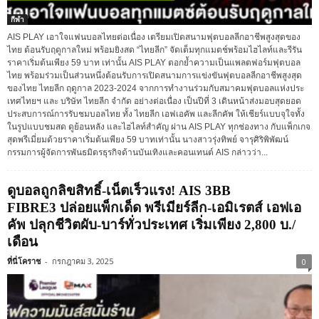
กีฬา
AIS PLAY เอาใจแฟนบอลไทยต่อเนื่อง เตรียมเปิดสนามฟุตบอลลีกอาชีพสูงสุดของ
ไทย ต้อนรับฤดูกาลใหม่ พร้อมยิงสด “ไทยลีก” จัดเต็มทุกแมตช์พร้อมไฮไลท์และรีรัน
ราคาเริ่มต้นเพียง 59 บาท เท่านั้น AIS PLAY ตอกย้ำความเป็นแพลตฟอร์มฟุตบอล
ไทย พร้อมร่วมเป็นส่วนหนึ่งต้อนรับการเปิดสนามการแข่งขันฟุตบอลลีกอาชีพสูงสุด
ของไทย ไทยลีก ฤดูกาล 2023-2024 จากการทำงานร่วมกับสมาคมฟุตบอลแห่งประ
เทศไทยฯ และ บริษัท ไทยลีก จำกัด อย่างต่อเนื่อง เป็นปีที่ 3 เดินหน้าส่งมอบสุดยอด
ประสบการณ์การรับชมบอลไทย ทั้ง ไทยลีก เอฟเอคัพ และลีกคัพ ให้เชียร์แบบจุใจทั้ง
ในรูปแบบชมสด ดูย้อนหลัง และไฮไลท์สำคัญ ผ่าน AIS PLAY ทุกช่องทาง กับแพ็กเกจ
สุดพรีเมี่ยมด้วยราคาเริ่มต้นเพียง 59 บาทเท่านั้น นางสาวรุ่งทิพย์ จารุศิริพิพัฒน์
กรรมการผู้จัดการพันธมิตรธุรกิจด้านบันเทิงและคอนเทนต์ AIS กล่าวว่า...
ดูบอลถูกลิขสิทธิ์-เน็ตเร็วแรง! AIS 3BB
FIBRE3 ปล่อยแพ็กเด็ด พรีเมียร์ลีก-เอมิเรตส์ เอฟเอ
คัพ ปลุกชีวิตผับ-บาร์ทั่วประเทศ เริ่มเพียง 2,800 บ./
เดือน
ที่นี่โคราช
-
กรกฎาคม 3, 2025
0