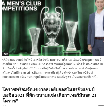
กีฬา
บริษัท แอดวานซ์ อินโฟร์ เซอร์วิส จำกัด (มหาชน) หรือ AIS เดินหน้าเชิงยุทธศาสตร์
การเป็น No.1 ด้านกีฬา พร้อมเขย่าวงการคอนเทนต์ลูกหนังไทยอีกครั้ง ประกาศความ
ร่วมมือครั้งสำคัญกับ UC3 ในการเป็นผู้ถือลิขสิทธิ์ถ่ายทอดสด การแข่งขันฟุตบอล
สโมสรยุโรปทีมชาย อย่างเป็นทางการแต่เพียงผู้เดียวในประเทศไทย (Official
Broadcaster) พร้อมครอบคลุมถึงประเทศลาว และกัมพูชา เป็นระยะเวลาถึง 4 ปี...
โคราชพร้อมจัดแข่งวอลเลย์บอลสโมสรชิงแชมป์
เอเชีย 2021 ที่พัก-สนามแข่ง เลือก“เทอร์มินอล 21
โคราช”