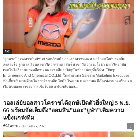
กีฬา
“ลูกตาล” นางสาวธันย์ชนก รอดภิรมย์ นางแบบสวาทแคท น่ารักสดใสกับรอยยิ้ม
ละลายใจ ลูกตาลเรียนสาขาวิศวกรรมศาสตร์ สาขาวิศวกรรมโยธา มหาวิทยาลัย
เทคโนโลยีราชมงคลอีสาน นครราชสีมา ปัจจุบันทำงานอยู่ที่บริษัท Tthep
Engineering And Chemical.CO.,Ltd ในตำแหน่ง Sales & Marketing Executive
ทำเกี่ยวกับงานด้านโครงสร้างเหล็ก โกดัง โรงงาน และงานเคมีภัณฑ์งานก่อสร้าง จุด
เริ่มต้นของการของการเชียร์บอล แฟนคลับของ...
วอลเล่ย์บอลสาวโคราชได้ฤกษ์เปิดตัวยิ่งใหญ่ 5 พ.ย.
66 พร้อมจัดเต็มดึง”ออมสิน”และ”ยูฟ่า”เติมความ
แข็งแกร่งทีม
ที่นี่โคราช
-
ตุลาคม 27, 2023
0