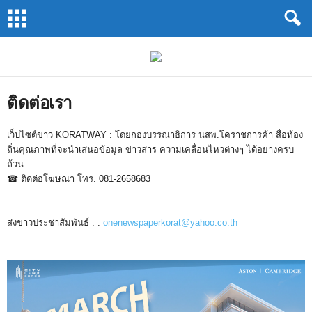
Koratway
by
นสพ.โคราช
การ
ค้า
ติดต่อเรา
เว็บไซต์ข่าว KORATWAY : โดยกองบรรณาธิการ นสพ.โคราชการค้า สื่อท้อง
ถิ่นคุณภาพที่จะนำเสนอข้อมูล ข่าวสาร ความเคลื่อนไหวต่างๆ ได้อย่างครบ
ถ้วน
☎ ติดต่อโฆษณา โทร. 081-2658683
ส่งข่าวประชาสัมพันธ์ : :
onenewspaperkorat@yahoo.co.th