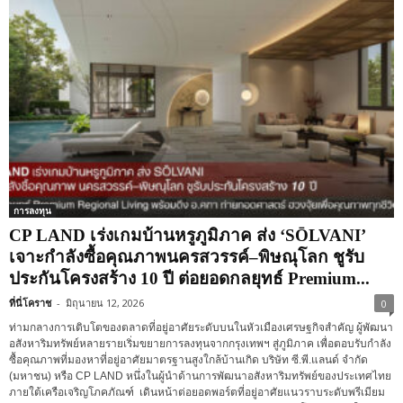
การลงทุน
CP LAND เร่งเกมบ้านหรูภูมิภาค ส่ง ‘SŌLVANI’
เจาะกำลังซื้อคุณภาพนครสวรรค์–พิษณุโลก ชูรับ
ประกันโครงสร้าง 10 ปี ต่อยอดกลยุทธ์ Premium...
ที่นี่โคราช
-
มิถุนายน 12, 2026
0
ท่ามกลางการเติบโตของตลาดที่อยู่อาศัยระดับบนในหัวเมืองเศรษฐกิจสำคัญ ผู้พัฒนา
อสังหาริมทรัพย์หลายรายเริ่มขยายการลงทุนจากกรุงเทพฯ สู่ภูมิภาค เพื่อตอบรับกำลัง
ซื้อคุณภาพที่มองหาที่อยู่อาศัยมาตรฐานสูงใกล้บ้านเกิด บริษัท ซี.พี.แลนด์ จำกัด
(มหาชน) หรือ CP LAND หนึ่งในผู้นำด้านการพัฒนาอสังหาริมทรัพย์ของประเทศไทย
ภายใต้เครือเจริญโภคภัณฑ์ เดินหน้าต่อยอดพอร์ตที่อยู่อาศัยแนวราบระดับพรีเมียม